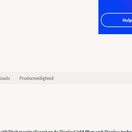
Hulp
loads
Productveiligheid
atibiliteit maximaliseert en de DisplayLink® Plug-and-Display-techn