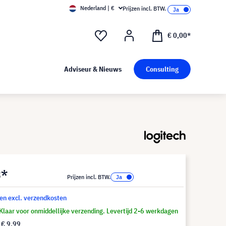
Nederland | €
Prijzen incl. BTW.
€ 0,00*
Adviseur & Nieuws
Consulting
3*
Prijzen incl. BTW.
 en excl. verzendkosten
Klaar voor onmiddellijke verzending. Levertijd 2-6 werkdagen
f
€ 9,99