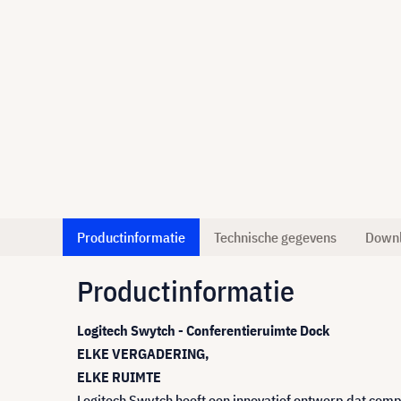
Productinformatie
Technische gegevens
Down
Productinformatie
Logitech Swytch - Conferentieruimte Dock
ELKE VERGADERING,
ELKE RUIMTE
Logitech Swytch heeft een innovatief ontwerp dat comp