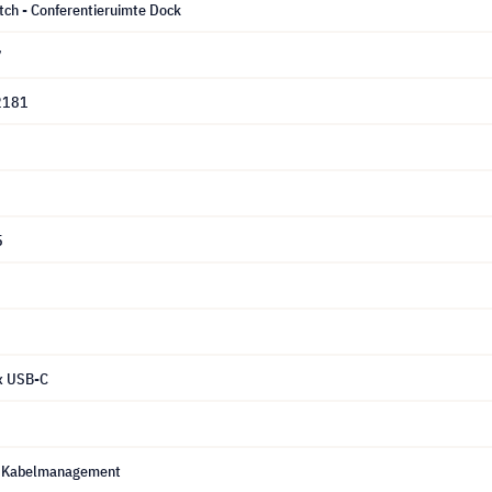
tch - Conferentieruimte Dock
7
2181
5
x USB-C
, Kabelmanagement