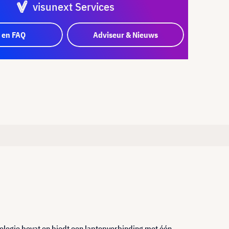
visunext Services
 en FAQ
Adviseur & Nieuws
ologie bevat en biedt een laptopverbinding met één