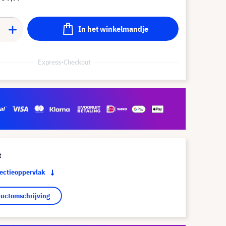
In het winkelmandje
Express-Checkout
t
jectieoppervlak
ductomschrijving