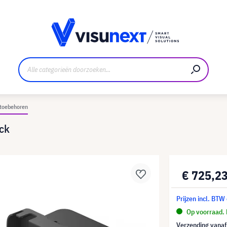
nt
Downloads en persmap
toebehoren
ck
€ 725,2
Prijzen incl. BTW
Op voorraad. 
Verzending vana