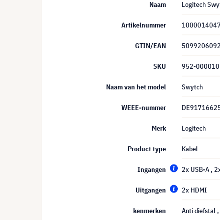
Naam
Logitech Swy
Artikelnummer
100001404
GTIN/EAN
509920609
SKU
952-000010
Naam van het model
Swytch
WEEE-nummer
DE9171662
Merk
Logitech
Product type
Kabel
Ingangen
2x USB-A
, 2
Uitgangen
2x HDMI
kenmerken
Anti diefstal