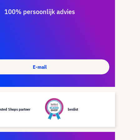
100% persoonlijk advies
E-mail
usted Shops partner
beslist