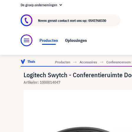
De groep ondernemingen
Over visunext.nl
De visunext Groep
Fabrika
Neem gerust contact met ons op:
0541768330
Producten
Oplossingen
Thuis
Producten
Accessoires
Conferenceroom 
Logitech Swytch - Conferentieruimte Do
Artikelnr: 1000014047