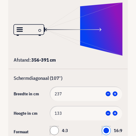
Afstand:
356
-
391
cm
Schermdiagonaal (
107
″)
Breedte in cm
Hoogte in cm
4:3
16:9
Formaat