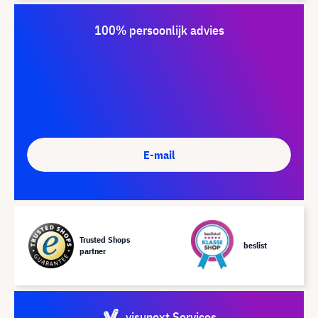
100% persoonlijk advies
E-mail
Trusted Shops
beslist
partner
visunext Services