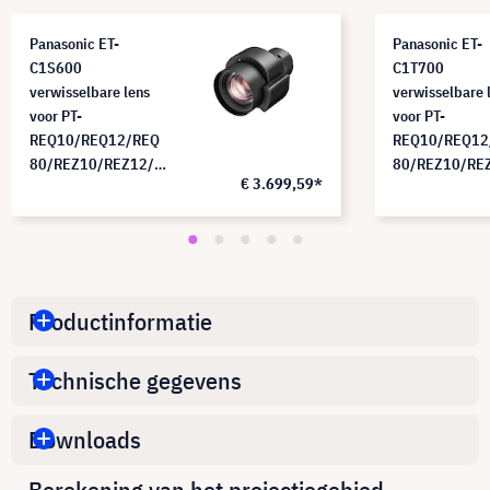
Panasonic ET-
Panasonic ET-
C1S600
C1T700
verwisselbare lens
verwisselbare 
voor PT-
voor PT-
REQ10/REQ12/REQ
REQ10/REQ12
80/REZ10/REZ12/R
80/REZ10/RE
€ 3.699,59*
EZ80 (1,36 - 2,10:1)
EZ80 (2,07 - 3
Productinformatie
Technische gegevens
Downloads
Berekening van het projectiegebied