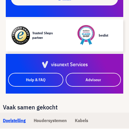
Trusted Shops
beslist
partner
visunext Services
Hulp & FAQ
Adviseur
Vaak samen gekocht
Doelstelling
Houdersystemen
Kabels