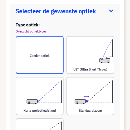
Selecteer de gewenste optiek
Type optiek:
Overzicht optiektypes
Zonder optiek
UST (Ultra Short Throw)
Korte projectieafstand
Standaard zoom