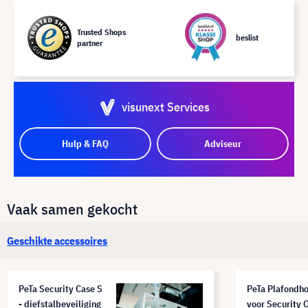
Trusted Shops
beslist
partner
visunext Services
Hulp & FAQ
Adviseur
Vaak samen gekocht
Geschikte accessoires
PeTa Security Case S
PeTa Plafondh
- diefstalbeveiliging
voor Security 