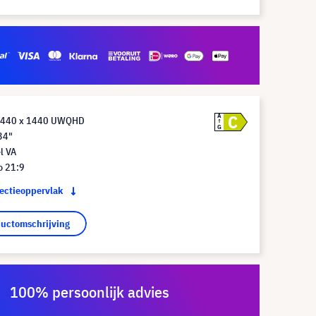
C
A
 3440 x 1440 UWQHD
G
34"
l VA
o 21:9
jectieoppervlak
ductomschrijving
100% persoonlijk advies