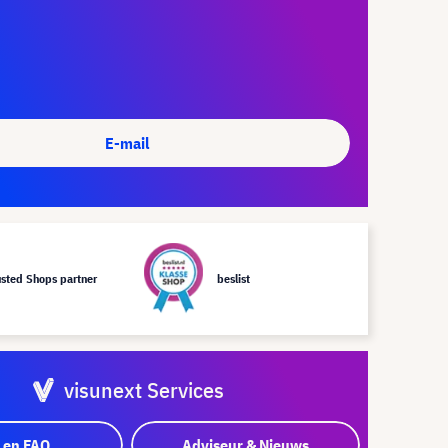
E-mail
usted Shops partner
beslist
visunext Services
 en FAQ
Adviseur & Nieuws