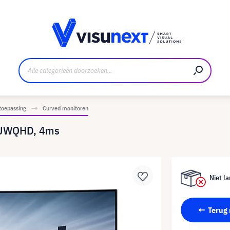
nt
Downloads en persmap
toepassing
Curved monitoren
0 UWQHD, 4ms
Niet la
Terug 