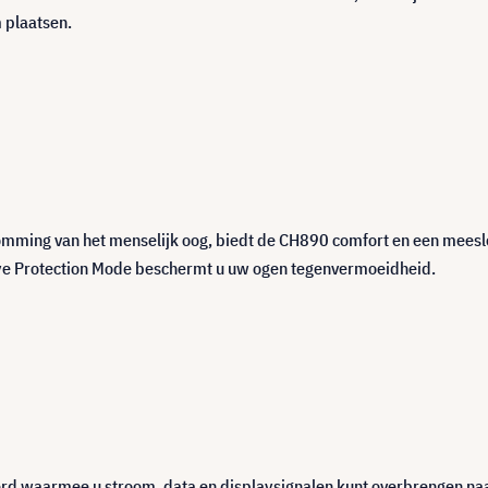
 plaatsen.
mming van het menselijk oog, biedt de CH890 comfort en een meesle
ye Protection Mode beschermt u uw ogen tegenvermoeidheid.
,waarmee u stroom, data en displaysignalen kunt overbrengen naar