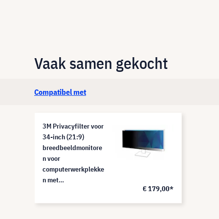
Vaak samen gekocht
Compatibel met
3M Privacyfilter voor
34-inch (21:9)
breedbeeldmonitore
n voor
computerwerkplekke
n met
€ 179,00*
gegevensbeveiliging,
PF340W2B