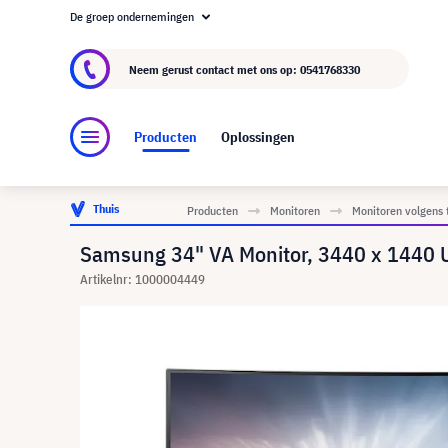
De groep ondernemingen
Over visunext.nl
De visunext Groep
Fabrika
Neem gerust contact met ons op:
0541768330
Producten
Oplossingen
Thuis
Producten
Monitoren
Monitoren volgens 
Samsung 34" VA Monitor, 3440 x 144
Artikelnr: 1000004449