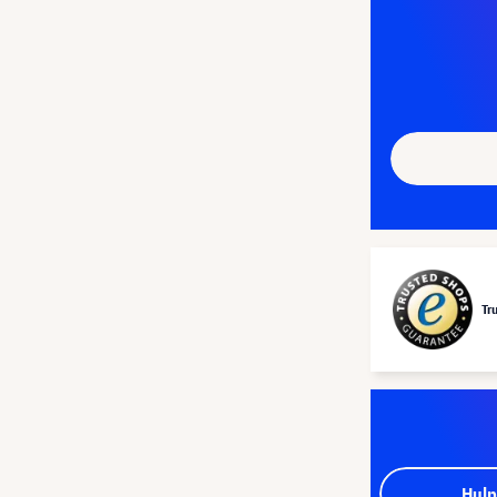
Tr
Hulp