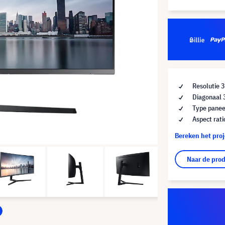
Resolutie
Diagonaal 
Type panee
Aspect rati
Bereken het pro
Naar de pro