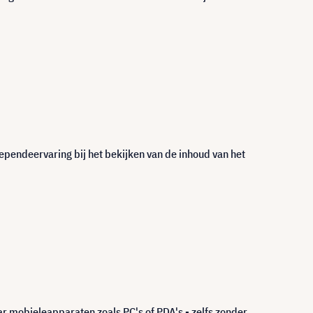
pendeervaring bij het bekijken van de inhoud van het
 mobieleapparaten zoals PC's of PDA's - zelfs zonder