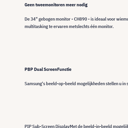
Geen tweemonitoren meer nodig
De 34" gebogen monitor - CH890 - is ideaal voor wiemul
multitasking te ervaren metslechts één monitor.
PBP Dual ScreenFunctie
Samsung's beeld-op-beeld mogelijkheden stellen u in st
PIP Sub-Screen DisplayMet de beeld-in-beeld mogelijkh