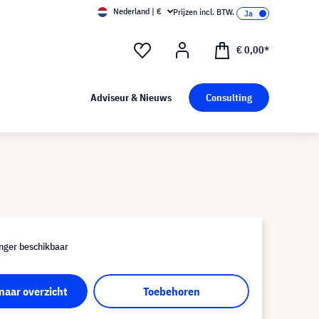
Nederland | €
Prijzen incl. BTW.
€ 0,00*
Adviseur & Nieuws
Consulting
nger beschikbaar
naar overzicht
Toebehoren