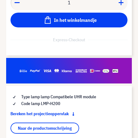
In het winkelmandje
Express-Checkout
Type lamp lamp Compatibele UHR module
Code lamp LMP-H200
Bereken het projectieoppervlak
Naar de productomschrijving