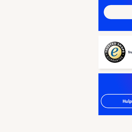
Tr
Hulp