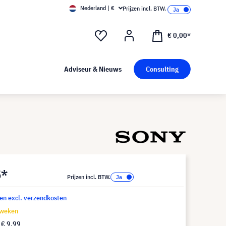
Nederland | €
Prijzen incl. BTW.
€ 0,00*
Adviseur & Nieuws
Consulting
5*
Prijzen incl. BTW.
 en excl. verzendkosten
 weken
f
€ 9,99