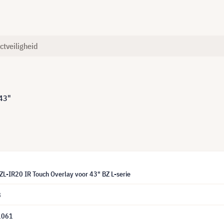
ctveiligheid
 43"
L-IR20 IR Touch Overlay voor 43" BZ L-serie
8
1061