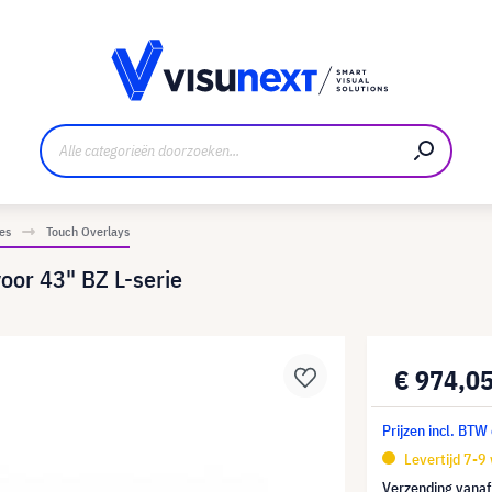
nt
Downloads en persmap
es
Touch Overlays
oor 43" BZ L-serie
€ 974,0
Prijzen incl. BTW
Levertijd 7-9
Verzending vana