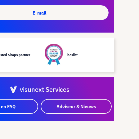
E-mail
usted Shops partner
beslist
visunext Services
 en FAQ
Adviseur & Nieuws