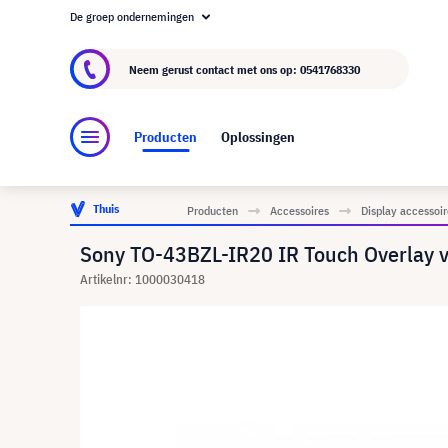
De groep ondernemingen
Over visunext.nl
De visunext Groep
Fabrika
Neem gerust contact met ons op:
0541768330
Producten
Oplossingen
Thuis
Producten
Accessoires
Display accessoir
Sony TO-43BZL-IR20 IR Touch Overlay v
Artikelnr: 1000030418