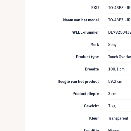
SKU
TO-43BZL-IR
Naam van het model
TO-43BZL-IR
WEEE-nummer
DE7925043
Merk
Sony
Product type
Touch Overla
Breedte
100,1 cm
Hoogte van het product
59,2 cm
Product diepte
3 cm
Gewicht
7 kg
Kleur
Transparent
Conditie
Nieuw