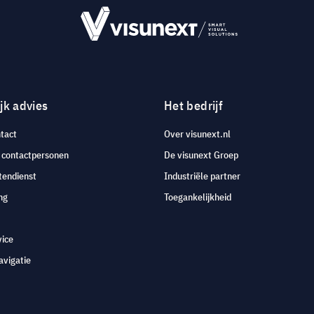
jk advies
Het bedrijf
tact
Over visunext.nl
e contactpersonen
De visunext Groep
tendienst
Industriële partner
ng
Toegankelijkheid
vice
avigatie