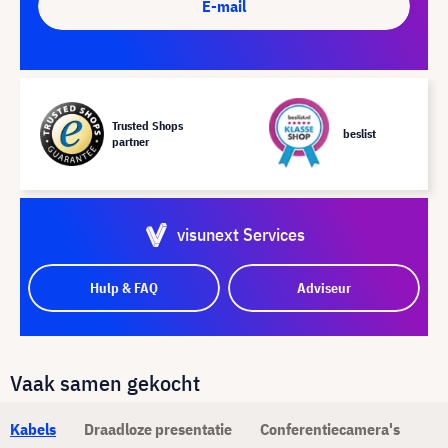
E-mail
Trusted Shops
beslist
partner
visunext Services
Hulp & FAQ
Adviseur
Vaak samen gekocht
Kabels
Draadloze presentatie
Conferentiecamera's