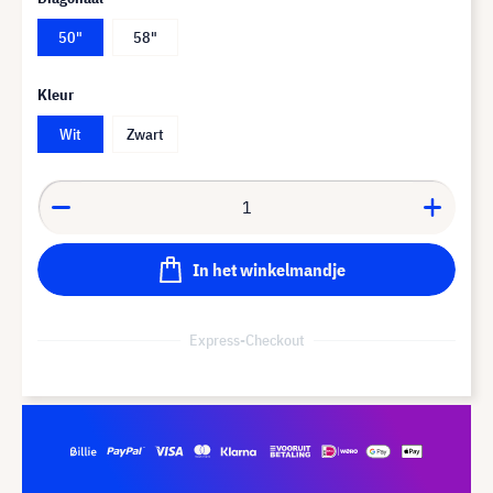
50"
58"
Kleur
Wit
Zwart
In het winkelmandje
Express-Checkout