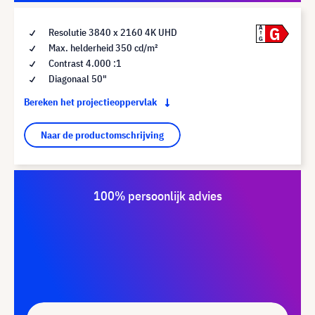
G
A
Resolutie 3840 x 2160 4K UHD
G
Max. helderheid 350 cd/m²
Contrast 4.000 :1
Diagonaal 50"
Bereken het projectieoppervlak
Naar de productomschrijving
100% persoonlijk advies