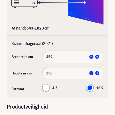
Afstand:
643
-
1028
cm
Schermdiagonaal (
207
″)
Breedte in cm
Hoogte in cm
4:3
16:9
Formaat
Productveiligheid