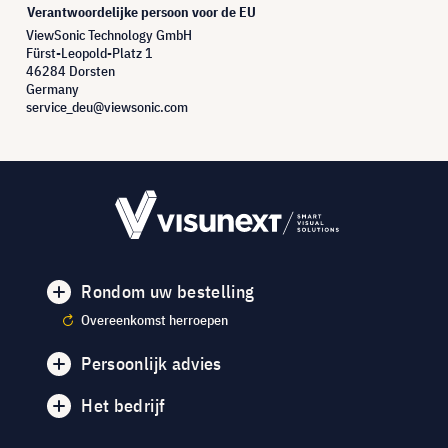
Verantwoordelijke persoon voor de EU
ViewSonic Technology GmbH
Fürst-Leopold-Platz 1
46284 Dorsten
Germany
service_deu@viewsonic.com
Rondom uw bestelling
Overeenkomst herroepen
Persoonlijk advies
Het bedrijf