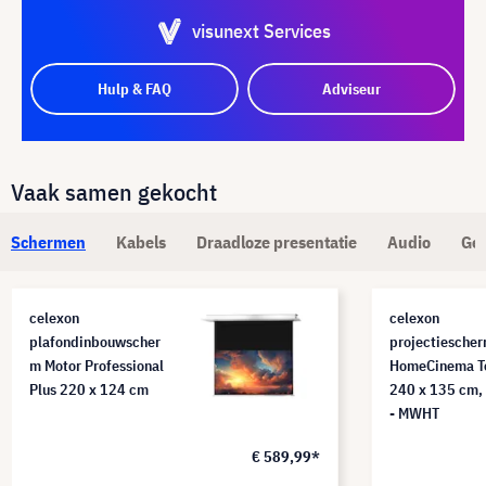
visunext Services
Hulp & FAQ
Adviseur
Vaak samen gekocht
Schermen
Kabels
Draadloze presentatie
Audio
Ges
celexon
celexon
plafondinbouwscher
projectiesche
m Motor Professional
HomeCinema T
Plus 220 x 124 cm
240 x 135 cm,
- MWHT
€ 589,99*