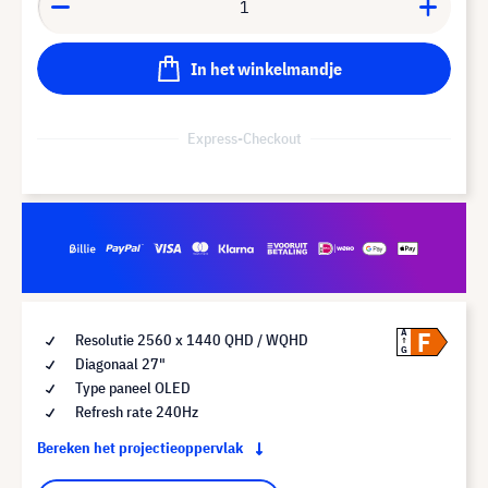
In het winkelmandje
Express-Checkout
F
A
Resolutie 2560 x 1440 QHD / WQHD
G
Diagonaal 27"
Type paneel OLED
Refresh rate 240Hz
Bereken het projectieoppervlak