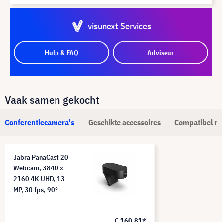
visunext Services
Hulp & FAQ
Adviseur
Vaak samen gekocht
Conferentiecamera's
Geschikte accessoires
Compatibel m
Jabra PanaCast 20
Webcam, 3840 x
2160 4K UHD, 13
MP, 30 fps, 90°
€ 160,81*