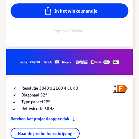
In het winkelmandje
Express-Checkout
F
A
Resolutie 3840 x 2160 4K UHD
G
Diagonaal 32"
Type paneel IPS
Refresh rate 60Hz
Bereken het projectieoppervlak
Naar de productomschrijving