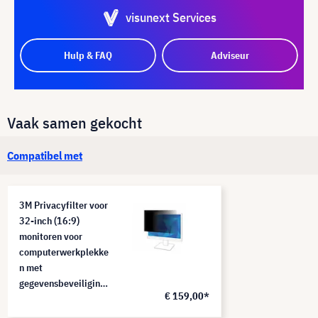
visunext Services
Hulp & FAQ
Adviseur
Vaak samen gekocht
Compatibel met
3M Privacyfilter voor
32-inch (16:9)
monitoren voor
computerwerkplekke
n met
gegevensbeveiliging,
€ 159,00*
PF320W9B