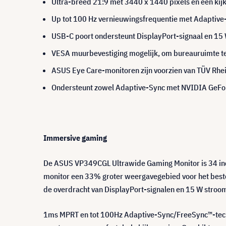
Ultra-breed 21:9 met 3440 x 1440 pixels en een kij
Up tot 100 Hz vernieuwingsfrequentie met Adaptive-
USB-C poort ondersteunt DisplayPort-signaal en 15
VESA muurbevestiging mogelijk, om bureauruimte te 
ASUS Eye Care-monitoren zijn voorzien van TÜV Rhei
Ondersteunt zowel Adaptive-Sync met NVIDIA GeForc
Immersive gaming
De ASUS VP349CGL Ultrawide Gaming Monitor is 34 inch
monitor een 33% groter weergavegebied voor het best
de overdracht van DisplayPort-signalen en 15 W stroo
1ms MPRT en tot 100Hz Adaptive-Sync/FreeSync™-techn