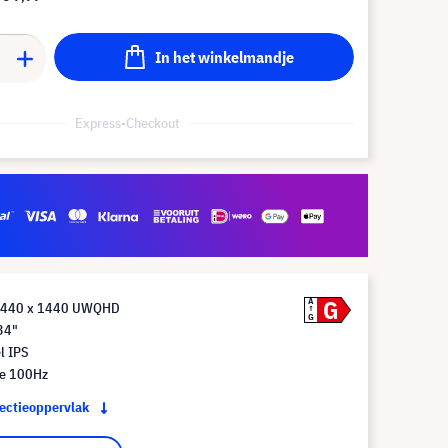
In het winkelmandje
Express-Checkout
G
A
 3440 x 1440 UWQHD
G
34"
l IPS
te 100Hz
jectieoppervlak