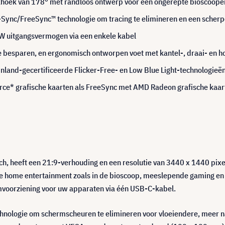
khoek van 178° met randloos ontwerp voor een ongerepte bioscooper
Sync/FreeSync™ technologie om tracing te elimineren en een scherp
 W uitgangsvermogen via een enkele kabel
besparen, en ergonomisch ontworpen voet met kantel-, draai- en ho
nland-gecertificeerde Flicker-Free- en Low Blue Light-technologieë
e* grafische kaarten als FreeSync met AMD Radeon grafische kaar
, heeft een 21:9-verhouding en een resolutie van 3440 x 1440 pixe
e home entertainment zoals in de bioscoop, meeslepende gaming en 
mvoorziening voor uw apparaten via één USB-C-kabel.
ologie om schermscheuren te elimineren voor vloeiendere, meer n