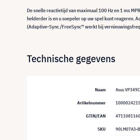
De snelle reactietijd van maximaal 100 Hz en 1 ms MP
helderder is en u soepeler op uw spel kunt reageren.
(Adaptive-Sync /FreeSync™ werkt bij vernieuwingsfreq
Technische gegevens
Naam
Asus VP349C
Artikelnummer
100002421
GTIN/EAN
471108116
SKU
90LM07A3-