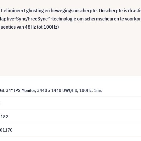
RT elimineert ghosting en bewegingsonscherpte. Onscherpte is drast
 Adaptive-Sync/FreeSync™-technologie om schermscheuren te voorko
uenties van 48Hz tot 100Hz)
GL 34" IPS Monitor, 3440 x 1440 UWQHD, 100Hz, 1ms
5
0182
B01170