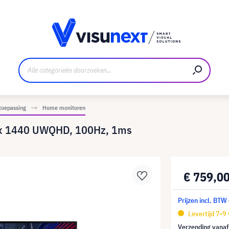
nt
Downloads en persmap
toepassing
Home monitoren
 x 1440 UWQHD, 100Hz, 1ms
€ 759,0
Prijzen incl. BTW
Levertijd 7-9
Verzending vana