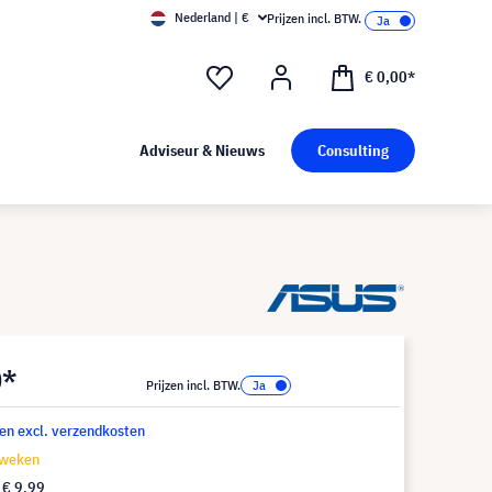
Nederland | €
Prijzen incl. BTW.
€ 0,00*
Adviseur & Nieuws
Consulting
0*
Prijzen incl. BTW.
 en excl. verzendkosten
 weken
f
€ 9,99