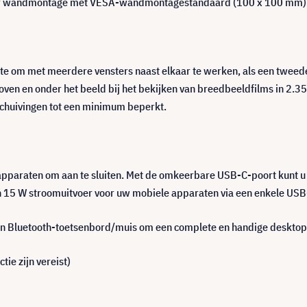
 voor wandmontage met VESA-wandmontagestandaard (100 x 100 mm)
e om met meerdere vensters naast elkaar te werken, als een tweed
oven en onder het beeld bij het bekijken van breedbeeldfilms in 2.
huivingen tot een minimum beperkt.
apparaten om aan te sluiten. Met de omkeerbare USB-C-poort kunt u 
en 15 W stroomuitvoer voor uw mobiele apparaten via een enkele USB
n Bluetooth-toetsenbord/muis om een complete en handige desktop
ie zijn vereist)