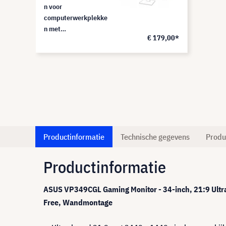
n voor
computerwerkplekke
n met
€ 179,00*
gegevensbeveiliging,
PF340W2B
Productinformatie
Technische gegevens
Produ
Productinformatie
ASUS VP349CGL Gaming Monitor - 34-inch, 21:9 Ultr
Free, Wandmontage