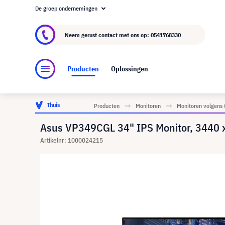
De groep ondernemingen
Over visunext.nl
De visunext Groep
Fabrika
Neem gerust contact met ons op:
0541768330
Producten
Oplossingen
Thuis
Producten
Monitoren
Monitoren volgens 
Asus VP349CGL 34" IPS Monitor, 3440
Artikelnr: 1000024215