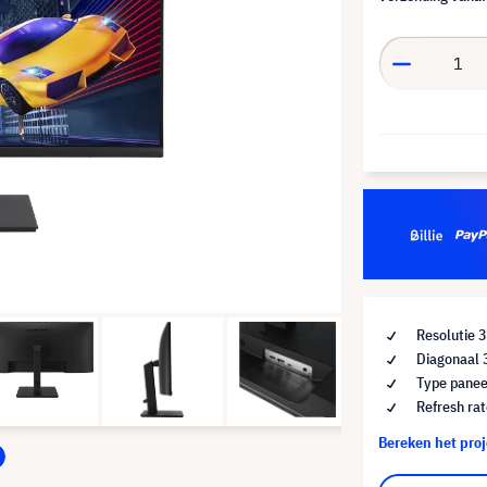
Resolutie
Diagonaal 
Type panee
Refresh ra
Bereken het pro