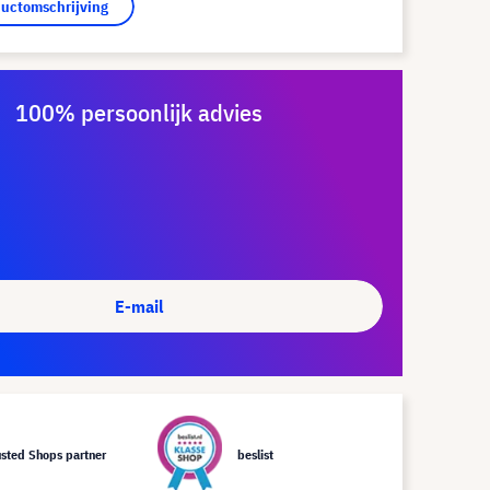
ductomschrijving
100% persoonlijk advies
E-mail
usted Shops partner
beslist