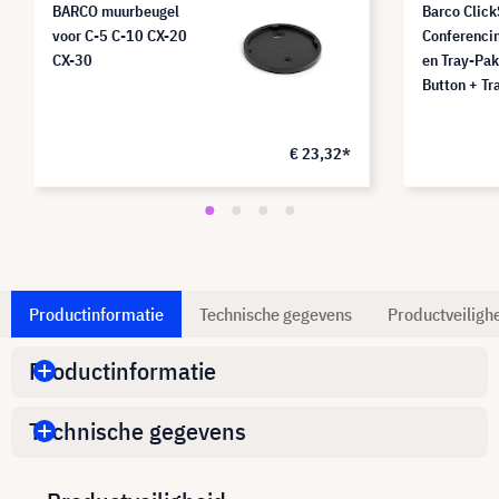
BARCO muurbeugel
Barco Clic
voor C-5 C-10 CX-20
Conferenci
CX-30
en Tray-Pak
Button + Tr
€ 23,32*
Productinformatie
Technische gegevens
Productveiligh
Productinformatie
Technische gegevens