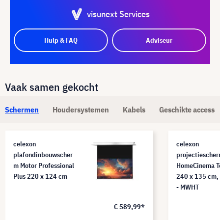
visunext Services
Hulp & FAQ
Adviseur
Vaak samen gekocht
Schermen
Houdersystemen
Kabels
Geschikte accesso
celexon
celexon
plafondinbouwscher
projectiesche
m Motor Professional
HomeCinema T
Plus 220 x 124 cm
240 x 135 cm,
- MWHT
€ 589,99*