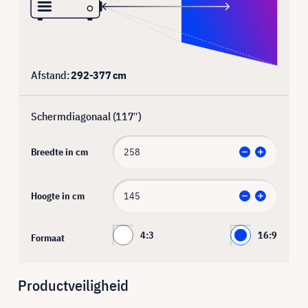
Afstand:
292
-
377
cm
Schermdiagonaal (
117
″)
Breedte in cm
Hoogte in cm
4:3
16:9
Formaat
Productveiligheid