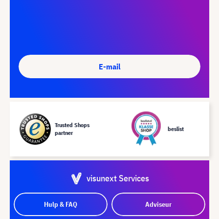
E-mail
Trusted Shops
beslist
partner
visunext Services
Hulp & FAQ
Adviseur