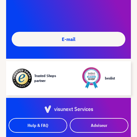
E-mail
Trusted Shops
beslist
partner
visunext Services
Hulp & FAQ
Adviseur