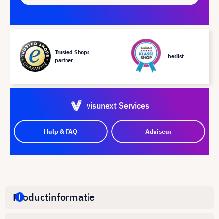
Trusted Shops
beslist
partner
visunext Services
Hulp & FAQ
Adviseur
Productinformatie