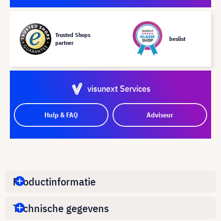
Trusted Shops
beslist
partner
visunext Services
Hulp & FAQ
Adviseur
Productinformatie
Technische gegevens