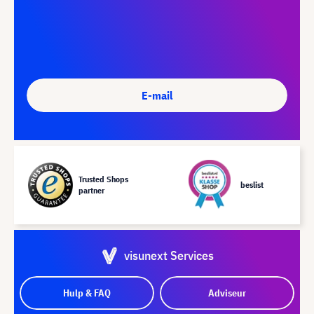
E-mail
Trusted Shops
beslist
partner
visunext Services
Hulp & FAQ
Adviseur