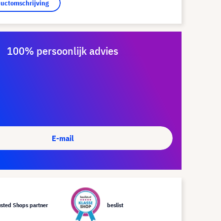
ductomschrijving
100% persoonlijk advies
E-mail
usted Shops partner
beslist