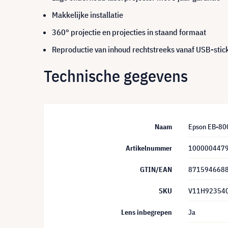
Makkelijke installatie
360° projectie en projecties in staand formaat
Reproductie van inhoud rechtstreeks vanaf USB-stic
Technische gegevens
Naam
Epson EB-80
Artikelnummer
100000447
GTIN/EAN
871594668
SKU
V11H92354
Lens inbegrepen
Ja