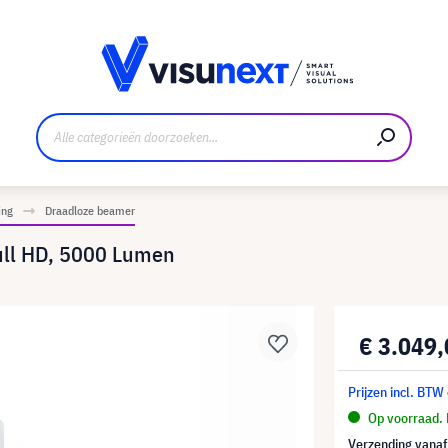
nt
Downloads en persmap
ing
Draadloze beamer
ull HD, 5000 Lumen
€ 3.049
Prijzen incl. BTW
Op voorraad. 
Verzending vana