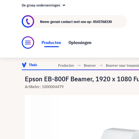
De groep ondernemingen
Over visunext.nl
De visunext Groep
Fabrika
Neem gerust contact met ons op:
0541768330
Producten
Oplossingen
Thuis
Producten
Beamer
Beamer naar toepass
Epson EB-800F Beamer, 1920 x 1080 F
Artikelnr: 1000004479