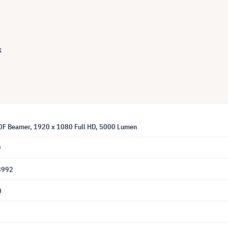
k
0F Beamer, 1920 x 1080 Full HD, 5000 Lumen
9
8992
0