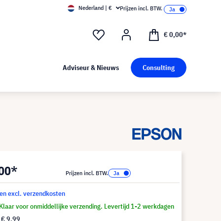
Nederland | €
Prijzen incl. BTW.
€ 0,00*
Adviseur & Nieuws
Consulting
,00*
Prijzen incl. BTW.
 en excl. verzendkosten
Klaar voor onmiddellijke verzending. Levertijd 1-2 werkdagen
f
€ 9,99