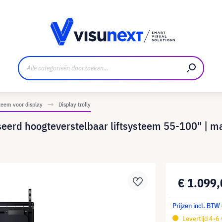
nt
Downloads en persmap
eem voor display
Display trolly
iseerd hoogteverstelbaar liftsysteem 55-100" | 
€ 1.099
Prijzen incl. BTW
Levertijd 4-6