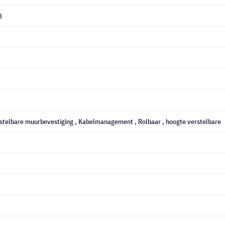
l
rstelbare muurbevestiging
, Kabelmanagement
, Rolbaar
, hoogte verstelbare