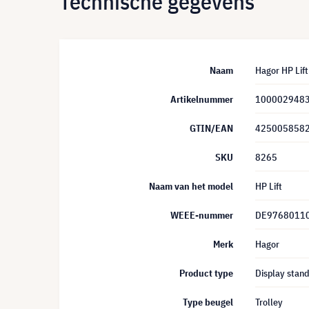
Technische gegevens
Naam
Hagor HP Lif
Artikelnummer
100002948
GTIN/EAN
425005858
SKU
8265
Naam van het model
HP Lift
WEEE-nummer
DE9768011
Merk
Hagor
Product type
Display stan
Type beugel
Trolley