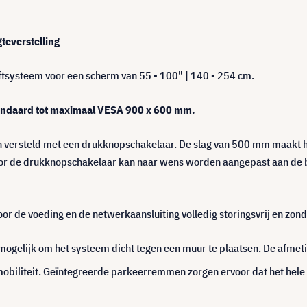
teverstelling
liftsysteem voor een scherm van 55 - 100" | 140 - 254 cm.
andaard tot maximaal VESA 900 x 600 mm.
 versteld met een drukknopschakelaar. De slag van 500 mm maakt he
l voor de drukknopschakelaar kan naar wens worden aangepast aan de
or de voeding en de netwerkaansluiting volledig storingsvrij en zonde
mogelijk om het systeem dicht tegen een muur te plaatsen. De afmet
obiliteit. Geïntegreerde parkeerremmen zorgen ervoor dat het hele 