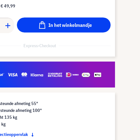
f
€ 49,99
In het winkelmandje
Express-Checkout
steunde afmeting 55"
steunde afmeting 100"
ht 135 kg
 kg
jectieoppervlak