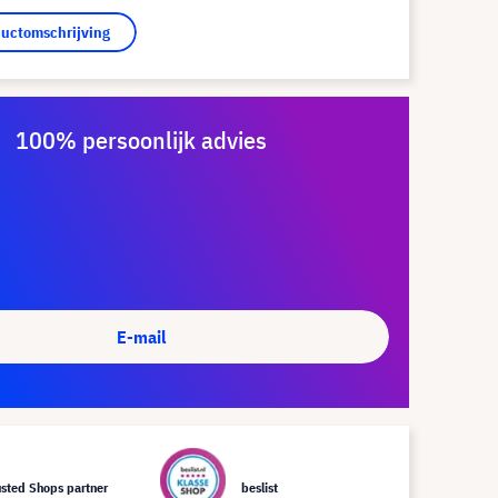
ductomschrijving
100% persoonlijk advies
E-mail
usted Shops partner
beslist