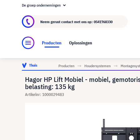
De groep ondernemingen
Over visunext.nl
De visunext Groep
Fabrika
Neem gerust contact met ons op:
0541768330
Producten
Oplossingen
Thuis
Producten
Houdersystemen
Montagesyst
Hagor HP Lift Mobiel - mobiel, gemotor
belasting: 135 kg
Artikelnr: 1000029483