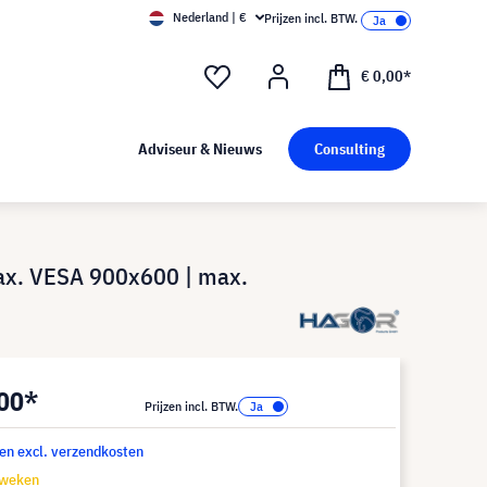
Nederland | €
Prijzen incl. BTW.
€ 0,00*
Adviseur & Nieuws
Consulting
max. VESA 900x600 | max.
,00*
Prijzen incl. BTW.
 en excl. verzendkosten
 weken