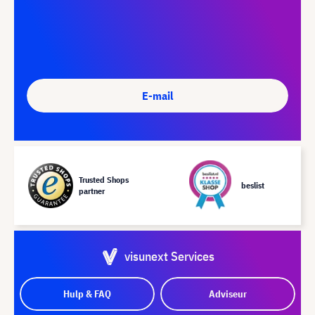
E-mail
Trusted Shops
beslist
partner
visunext Services
Hulp & FAQ
Adviseur