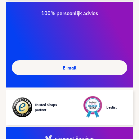
100% persoonlijk advies
E-mail
Trusted Shops
beslist
partner
visunext Services