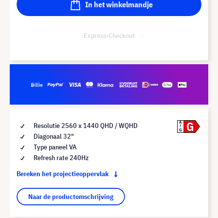
In het winkelmandje
Express-Checkout
G
A
Resolutie 2560 x 1440 QHD / WQHD
G
Diagonaal 32"
Type paneel VA
Refresh rate 240Hz
Bereken het projectieoppervlak
Naar de productomschrijving