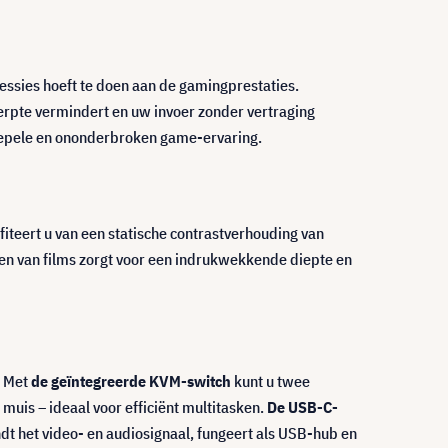
essies hoeft te doen aan de gamingprestaties.
erpte vermindert en uw invoer zonder vertraging
 soepele en ononderbroken game-ervaring.
ofiteert u van een statische contrastverhouding van
jken van films zorgt voor een indrukwekkende diepte en
. Met
de geïntegreerde KVM-switch
kunt u twee
uis – ideaal voor efficiënt multitasken.
De USB-C-
ndt het video- en audiosignaal, fungeert als USB-hub en