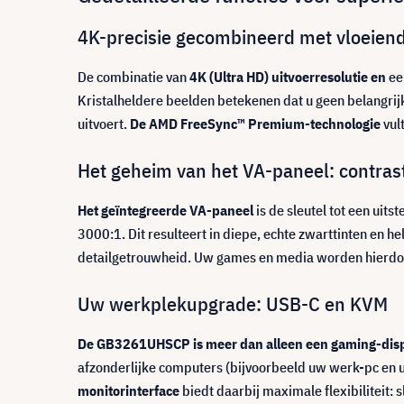
4K-precisie gecombineerd met vloeien
De combinatie van
4K (Ultra HD) uitvoerresolutie en
ee
Kristalheldere beelden betekenen dat u geen belangrij
uitvoert.
De AMD FreeSync™ Premium-technologie
vul
Het geheim van het VA-paneel: contrast
Het geïntegreerde VA-paneel
is de sleutel tot een uit
3000:1. Dit resulteert in diepe, echte zwarttinten en h
detailgetrouwheid. Uw games en media worden hierdoo
Uw werkplekupgrade: USB-C en KVM
De GB3261UHSCP is meer dan alleen een gaming-disp
afzonderlijke computers (bijvoorbeeld uw werk-pc en u
monitorinterface
biedt daarbij maximale flexibiliteit: 