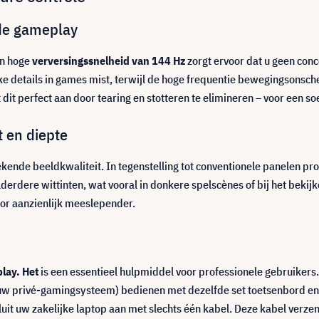
de gameplay
n hoge
verversingssnelheid van 144 Hz
zorgt ervoor dat u geen conc
ke details in games mist, terwijl de hoge frequentie bewegingsonsch
t dit perfect aan door tearing en stotteren te elimineren – voor een
 en diepte
stekende beeldkwaliteit. In tegenstelling tot conventionele panelen pr
elderdere wittinten, wat vooral in donkere spelscènes of bij het beki
r aanzienlijk meeslepender.
lay. Het
is een essentieel hulpmiddel voor professionele gebruikers
w privé-gamingsysteem) bedienen met dezelfde set toetsenbord en m
sluit uw zakelijke laptop aan met slechts één kabel. Deze kabel verze