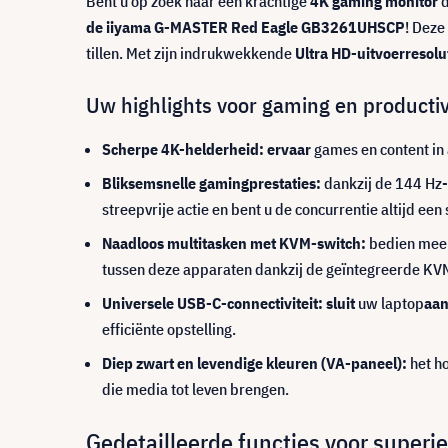
Bent u op zoek naar een krachtige
4K gaming monitor
d
de iiyama G-MASTER Red Eagle GB3261UHSCP
! Deze
tillen. Met zijn indrukwekkende
Ultra HD-uitvoerresolu
Uw highlights voor gaming en productivi
Scherpe 4K-helderheid: ervaar
games en content in
Bliksemsnelle gamingprestaties:
dankzij de 144 Hz-
streepvrije actie en bent u de concurrentie altijd een 
Naadloos multitasken met KVM-switch:
bedien meerd
tussen deze apparaten dankzij de geïntegreerde KV
Universele USB-C-connectiviteit: sluit
uw laptop
aa
efficiënte opstelling.
Diep zwart en levendige kleuren (VA-paneel):
het h
die media tot leven brengen.
Gedetailleerde functies voor superie