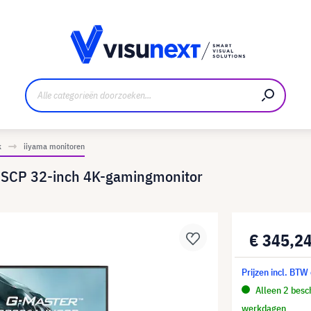
nt
Downloads en persmap
k
iiyama monitoren
SCP 32-inch 4K-gamingmonitor
€ 345,2
Prijzen incl. BTW
Alleen 2 besch
werkdagen