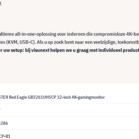
.
ultieme all-in-one-oplossing voor iedereen die compromisloze 4K-b
ies (KVM, USB-C). Als u op zoek bent naar een veelzijdige, toekomst
er uw setup: bij visunext helpen we u graag met individueel produc
STER Red Eagle GB3261UHSCP 32-inch 4K-gamingmonitor
7
6286
CP-B1