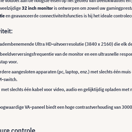
ie voldoet aan de hoogste eisen op het gebied van beeldkwaliteit en 
 veelzijdige
32 inch monitor
is ontworpen om zowel uw gamingprestat
tie
en geavanceerde connectiviteitsfuncties is hij het ideale control
teit:
 adembenemende Ultra HD-uitvoerresolutie (3840 x 2160) die elk det
beeldverversingsfrequentie van de monitor en een ultrasnelle respon
stap voor.
ere aangesloten apparaten (pc, laptop, enz.) met slechts één muis 
M-switch.
n
met slechts één kabel voor video, audio en gelijktijdig opladen me
oogwaardige VA-paneel biedt een hoge contrastverhouding van 3000:1
ure controle