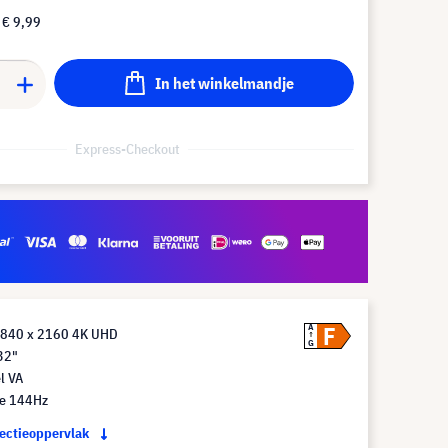
f
€ 9,99
In het winkelmandje
Express-Checkout
F
A
3840 x 2160 4K UHD
G
32"
l VA
te 144Hz
jectieoppervlak