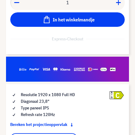
In het winkelmandje
Express-Checkout
C
A
Resolutie 1920 x 1080 Full HD
G
Diagonaal 23,8"
Type paneel IPS
Refresh rate 120Hz
Bereken het projectieoppervlak