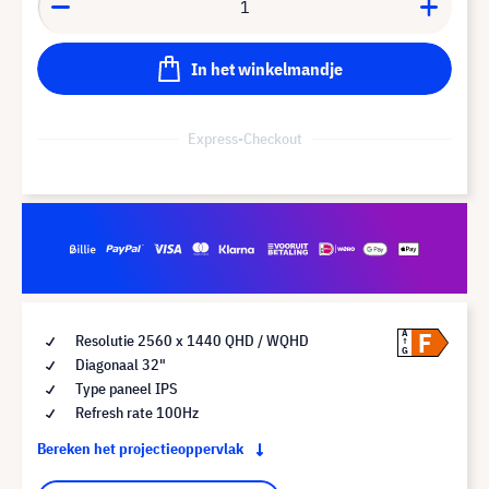
In het winkelmandje
Express-Checkout
F
A
Resolutie 2560 x 1440 QHD / WQHD
G
Diagonaal 32"
Type paneel IPS
Refresh rate 100Hz
Bereken het projectieoppervlak