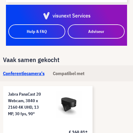
visunext Services
Hulp & FAQ
Adviseur
Vaak samen gekocht
Conferentiecamera's
Compatibel met
Jabra PanaCast 20
Webcam, 3840 x
2160 4K UHD, 13
MP, 30 fps, 90°
€ 160,81*