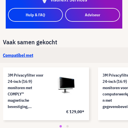
Hulp & FAQ
Adviseur
Vaak samen gekocht
Compatibel met
3M Privacyfilter voor
3M Privacyfilt
24-inch (16:9)
24-inch (16:9)
monitoren met
monitoren voor
COMPLY™
computerwerk
magnetische
n met
bevestiging,
gegevensbeveil
€ 129,00*
PF240W9EM
PF240W9B