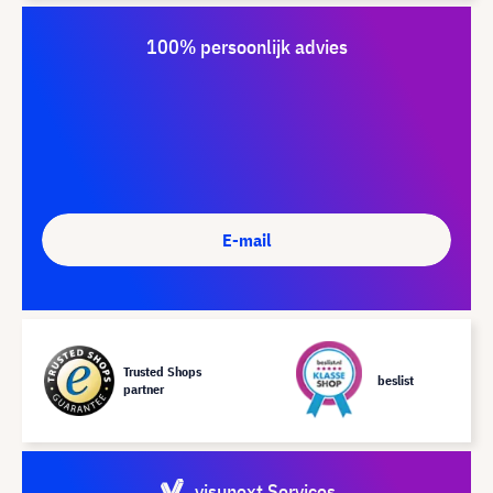
100% persoonlijk advies
E-mail
Trusted Shops
beslist
partner
visunext Services