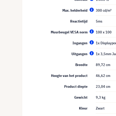
Max. helderheid
300 cd/m²
Reactietijd
5ms
Muurbeugel VESA norm
100 x 100
Ingangen
1x Displaypo
Uitgangen
1x 3,5mm Ja
Breedte
89,72 cm
Hoogte van het product
46,62 cm
Product diepte
23,04 cm
Gewicht
9,3 kg
Kleur
Zwart