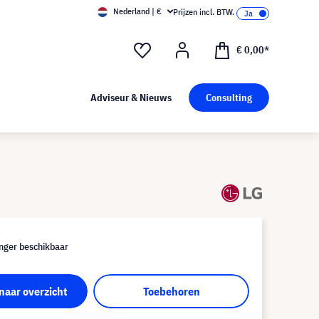
Nederland | €
Prijzen incl. BTW.
€ 0,00*
Adviseur & Nieuws
Consulting
nger beschikbaar
naar overzicht
Toebehoren