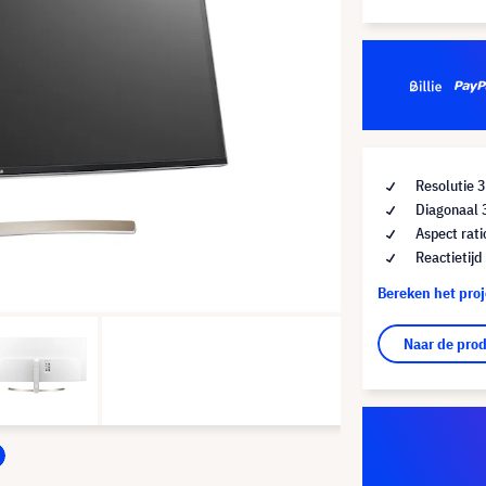
Resolutie 
Diagonaal 
Aspect rati
Reactietijd
Bereken het pro
Naar de pro