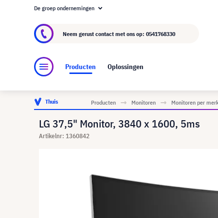
De groep ondernemingen
Over visunext.nl
De visunext Groep
Fabrika
Neem gerust contact met ons op:
0541768330
Producten
Oplossingen
Thuis
Producten
Monitoren
Monitoren per mer
LG 37,5" Monitor, 3840 x 1600, 5ms
Artikelnr: 1360842