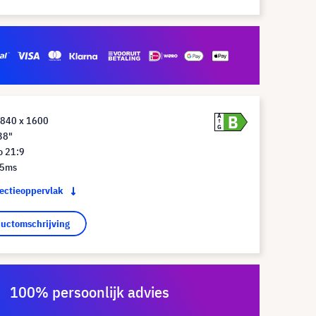
B
A
3840 x 1600
G
38"
o 21:9
 5ms
jectieoppervlak
ductomschrijving
100% persoonlijk advies