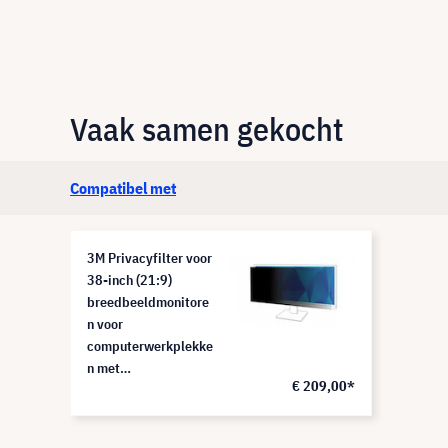
Vaak samen gekocht
Compatibel met
3M Privacyfilter voor
38-inch (21:9)
breedbeeldmonitore
n voor
computerwerkplekke
n met
€ 209,00*
gegevensbeveiliging,
PF380W2B