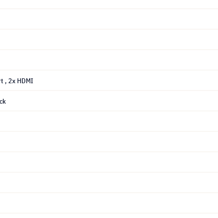
rt
, 2x HDMI
ck