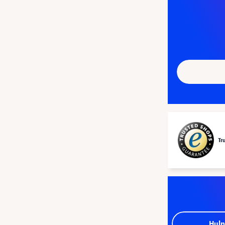
Tr
Hulp