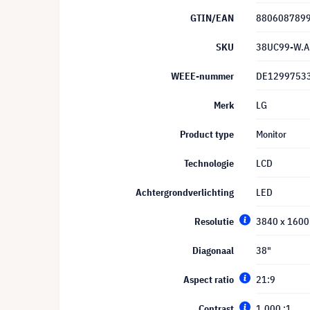
GTIN/EAN
880608789
SKU
38UC99-W.
WEEE-nummer
DE1299753
Merk
LG
Product type
Monitor
Technologie
LCD
Achtergrondverlichting
LED
Resolutie
3840 x 1600
Diagonaal
38"
Aspect ratio
21:9
Contrast
1.000 :1