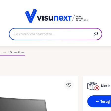
nt
Downloads en persmap
k
LG monitoren
Niet la
Terug 