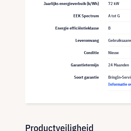
Jaarlijks energieverbuik (k/Wh)
72 kW
EEK Spectrum
A tot G
Energie efficiëntieklasse
B
Leveromvang
Gebruiksaanw
Conditie
Nieuw
Garantietermijn
24 Maanden
Soort garantie
BringIn-Servi
Informatie o
Productveiligheid