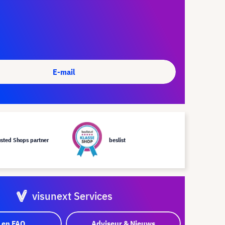
E-mail
usted Shops partner
beslist
visunext Services
 en FAQ
Adviseur & Nieuws