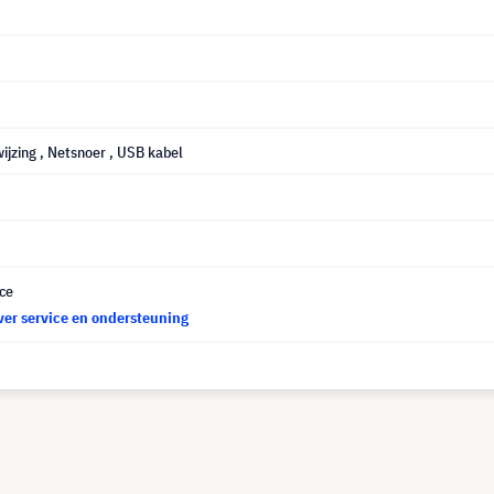
ijzing
, Netsnoer
, USB kabel
ce
ver service en ondersteuning