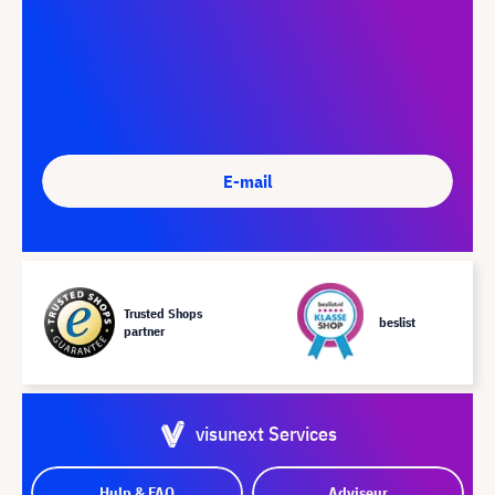
E-mail
Trusted Shops
beslist
partner
visunext Services
Hulp & FAQ
Adviseur