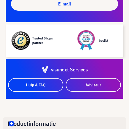
E-mail
Trusted Shops
beslist
partner
visunext Services
Hulp & FAQ
Adviseur
Productinformatie