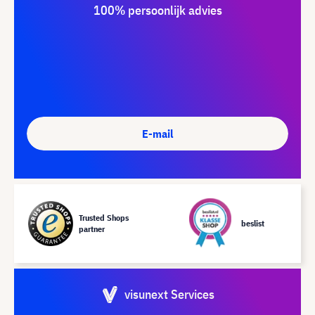
100% persoonlijk advies
E-mail
Trusted Shops
beslist
partner
visunext Services