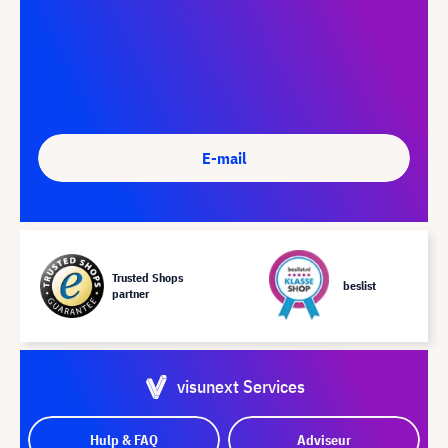
E-mail
Trusted Shops
beslist
partner
visunext Services
Hulp & FAQ
Adviseur