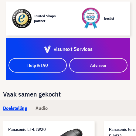
Trusted Shops
beslist
partner
visunext Services
Hulp & FAQ
Adviseur
Vaak samen gekocht
Doelstelling
Audio
Panasonic ET-ELW20
Panasonic lens