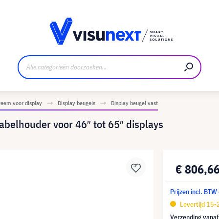
nt
Downloads en persmap
eem voor display
Display beugels
Display beugel vast
belhouder voor 46″ tot 65″ displays
€ 806,6
Prijzen incl. BTW
Levertijd 15
Verzending vana