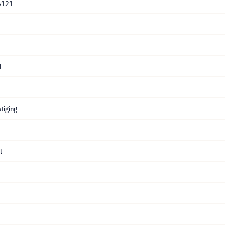
6121
4
tiging
l