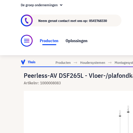
De groep ondernemingen
Over visunext.nl
De visunext Groep
Fabrika
Neem gerust contact met ons op:
0541768330
Producten
Oplossingen
Thuis
Producten
Houdersystemen
Montagesyst
Peerless-AV DSF265L - Vloer-/plafondka
Artikelnr: 1000008083