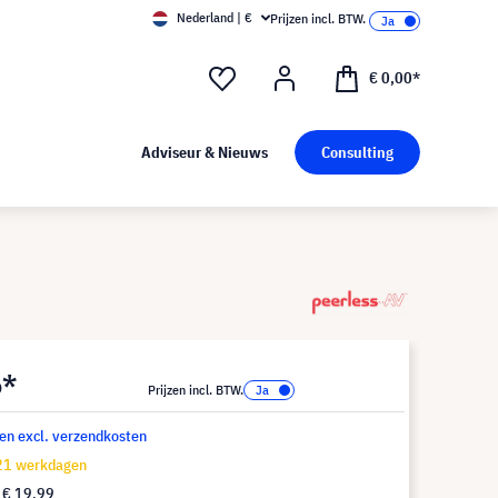
Nederland | €
Prijzen incl. BTW.
€ 0,00*
Adviseur & Nieuws
Consulting
6*
Prijzen incl. BTW.
 en excl. verzendkosten
-21 werkdagen
f
€ 19,99