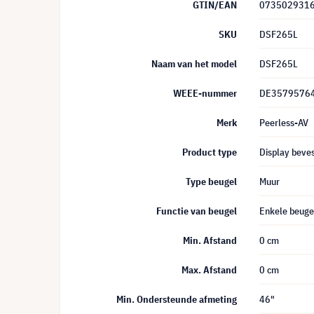
GTIN/EAN
073502931
SKU
DSF265L
Naam van het model
DSF265L
WEEE-nummer
DE3579576
Merk
Peerless-AV
Product type
Display beves
Type beugel
Muur
Functie van beugel
Enkele beuge
Min. Afstand
0 cm
Max. Afstand
0 cm
Min. Ondersteunde afmeting
46"