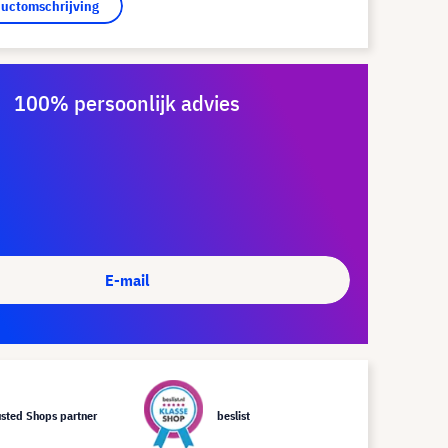
ductomschrijving
100% persoonlijk advies
E-mail
usted Shops partner
beslist