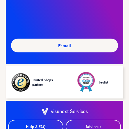
E-mail
Trusted Shops
beslist
partner
visunext Services
Hulp & FAQ
Adviseur