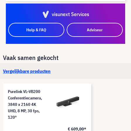
visunext Services
Hulp & FAQ
Adviseur
Vaak samen gekocht
Vergelijkbare producten
Purelink VL-VB200
Conferentiecamera,
3840 x 2160 4K
UHD, 8 MP, 30 fps,
120°
€ 609,00*