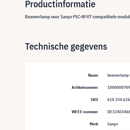
Productinformatie
Beamerlamp voor Sanyo PLC-XF47 compatibele module
Technische gegevens
Naam
beamerlamp v
Artikelnummer
100000870
SKU
610 334 62
WEEE-nummer
DE3240346
Merk
Sanyo