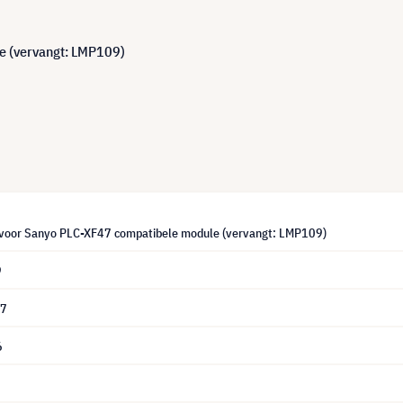
 (vervangt: LMP109)
oor Sanyo PLC-XF47 compatibele module (vervangt: LMP109)
9
67
6