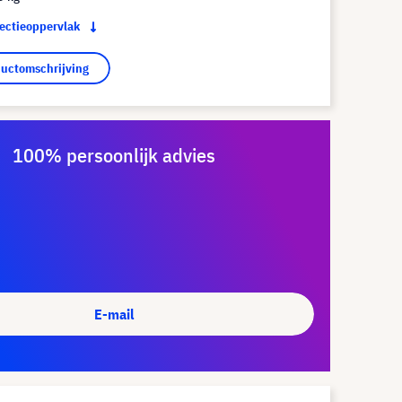
jectieoppervlak
ductomschrijving
100% persoonlijk advies
E-mail