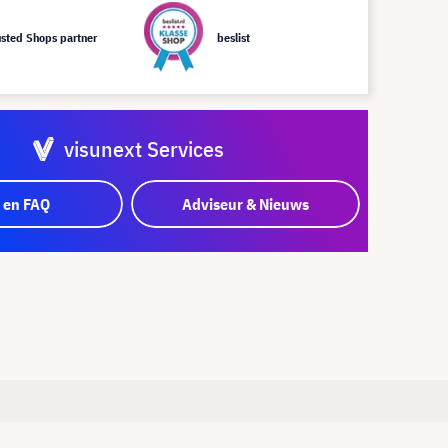
usted Shops partner
beslist
visunext Services
 en FAQ
Adviseur & Nieuws