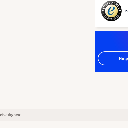
Tr
Hulp
ctveiligheid