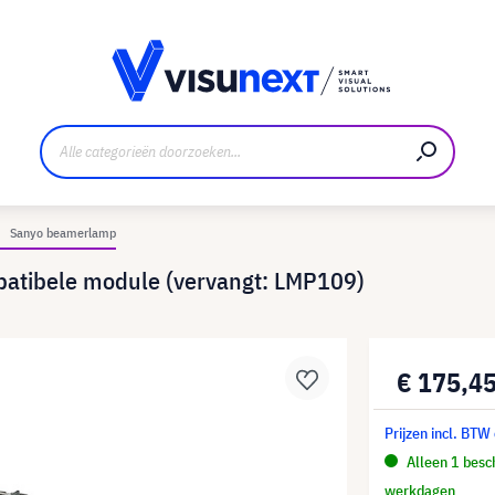
nt
Downloads en persmap
Sanyo beamerlamp
atibele module (vervangt: LMP109)
€ 175,4
Prijzen incl. BTW
Alleen 1 besch
werkdagen