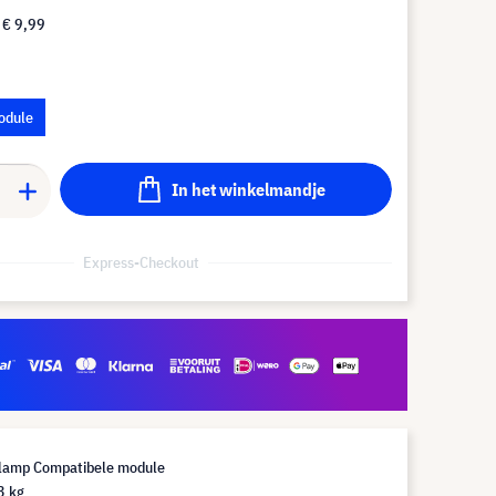
f
€ 9,99
odule
In het winkelmandje
Express-Checkout
lamp Compatibele module
3 kg