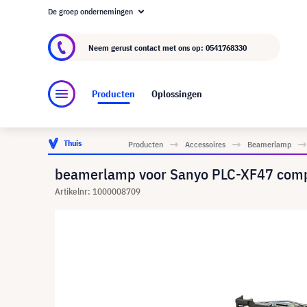
De groep ondernemingen
Over visunext.nl
De visunext Groep
Fabrika
Neem gerust contact met ons op:
0541768330
Producten
Oplossingen
Thuis
Producten
Accessoires
Beamerlamp
beamerlamp voor Sanyo PLC-XF47 comp
Artikelnr: 1000008709