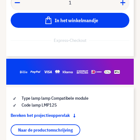
In het winkelmandje
Express-Checkout
Type lamp lamp Compatibele module
Code lamp LMP125
Bereken het projectieoppervlak
Naar de productomschrijving