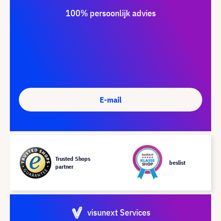
100% persoonlijk advies
E-mail
Trusted Shops
beslist
partner
visunext Services