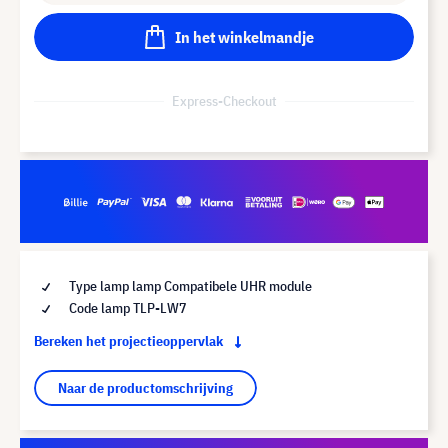
In het winkelmandje
Express-Checkout
Type lamp lamp Compatibele UHR module
Code lamp TLP-LW7
Bereken het projectieoppervlak
Naar de productomschrijving