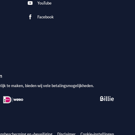
YouTube
Facebook
n
jk te maken, bieden wij vele betalingsmogelijkheden.
nsbescherming en -beveiliging
Disclaimer
Cookie-instellingen