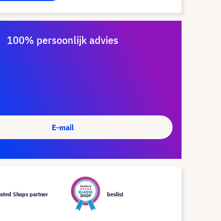
100% persoonlijk advies
E-mail
usted Shops partner
beslist