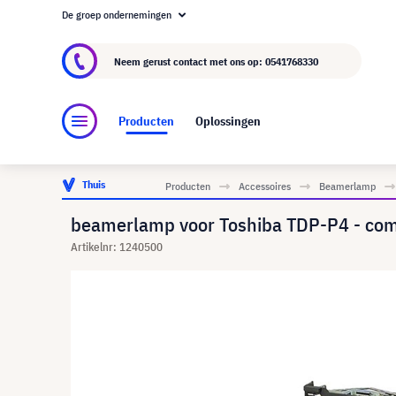
De groep ondernemingen
Over visunext.nl
De visunext Groep
Fabrika
Neem gerust contact met ons op:
0541768330
Producten
Oplossingen
Thuis
Producten
Accessoires
Beamerlamp
beamerlamp voor Toshiba TDP-P4 - com
Artikelnr: 1240500