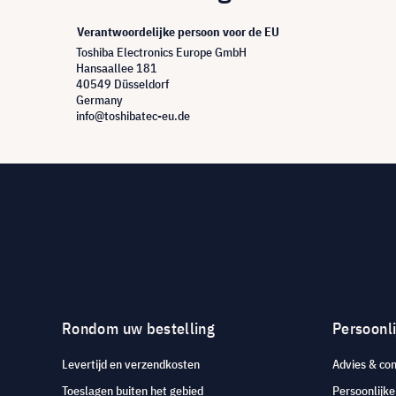
Verantwoordelijke persoon voor de EU
Toshiba Electronics Europe GmbH
Hansaallee 181
40549 Düsseldorf
Germany
info@toshibatec-eu.de
Rondom uw bestelling
Persoonli
Levertijd en verzendkosten
Advies & con
Toeslagen buiten het gebied
Persoonlijk