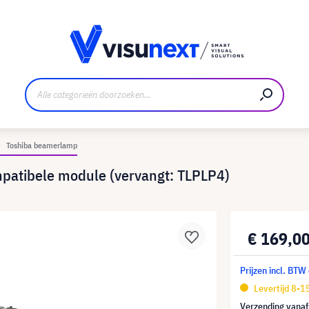
nt
Downloads en persmap
Toshiba beamerlamp
patibele module (vervangt: TLPLP4)
€ 169,0
Prijzen incl. BTW
Levertijd 8-
Verzending vana