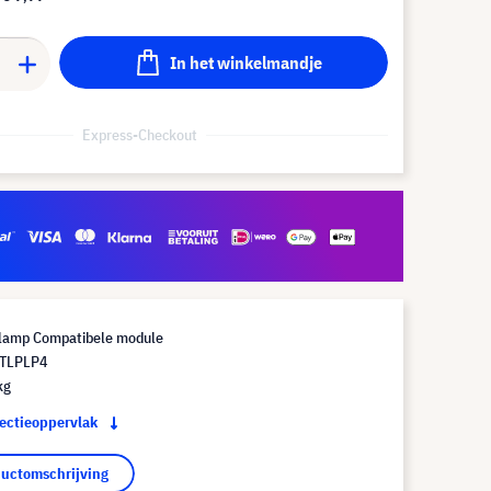
In het winkelmandje
Express-Checkout
lamp Compatibele module
 TLPLP4
kg
jectieoppervlak
ductomschrijving