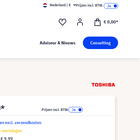
Nederland | €
Prijzen incl. BTW.
€ 0,00*
Adviseur & Nieuws
Consulting
0*
Prijzen incl. BTW.
 en excl. verzendkosten
15 werkdagen
f
€ 9,99