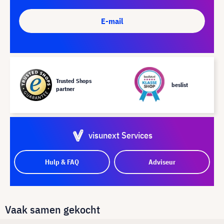
E-mail
Trusted Shops
beslist
partner
visunext Services
Hulp & FAQ
Adviseur
Vaak samen gekocht