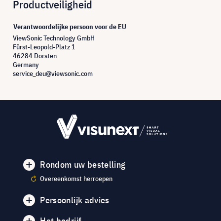
Productveiligheid
Verantwoordelijke persoon voor de EU
ViewSonic Technology GmbH
Fürst-Leopold-Platz 1
46284 Dorsten
Germany
service_deu@viewsonic.com
Rondom uw bestelling
Overeenkomst herroepen
Persoonlijk advies
Het bedrijf