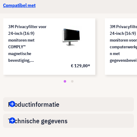
Compatibel met
3M Privacyfilter voor
3M Privacyfilt
24-inch (16:9)
24-inch (16:9)
monitoren met
monitoren voor
COMPLY™
computerwerk
magnetische
n met
bevestiging,
gegevensbeveil
€ 129,00*
PF240W9EM
PF240W9B
Productinformatie
Technische gegevens