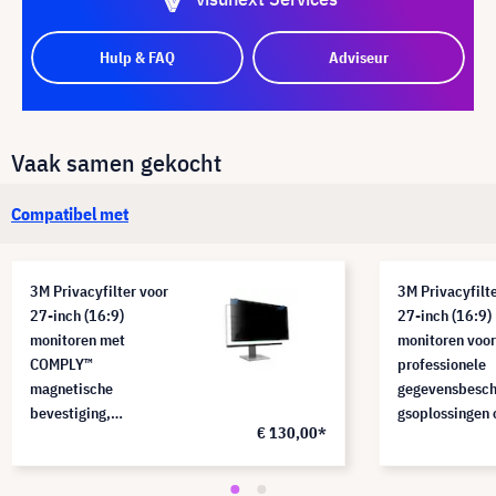
Hulp & FAQ
Adviseur
Vaak samen gekocht
Compatibel met
3M Privacyfilter voor
3M Privacyfilt
27-inch (16:9)
27-inch (16:9)
monitoren met
monitoren voor
COMPLY™
professionele
magnetische
gegevensbesc
bevestiging,
gsoplossingen 
€ 130,00*
PF270W9EM
kantoor, PF2