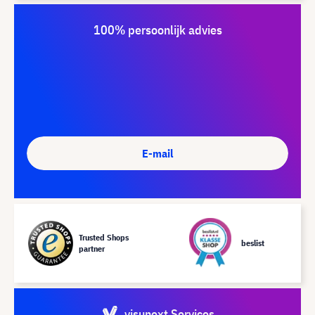
100% persoonlijk advies
E-mail
Trusted Shops
beslist
partner
visunext Services