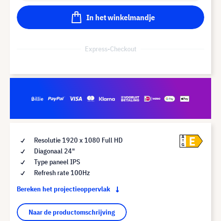
In het winkelmandje
Express-Checkout
E
A
Resolutie 1920 x 1080 Full HD
G
Diagonaal 24"
Type paneel IPS
Refresh rate 100Hz
Bereken het projectieoppervlak
Naar de productomschrijving