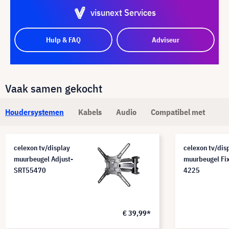
visunext Services
Hulp & FAQ
Adviseur
Vaak samen gekocht
Houdersystemen
Kabels
Audio
Compatibel met
celexon tv/display
celexon tv/dis
muurbeugel Adjust-
muurbeugel Fi
SRT55470
4225
€ 39,99*