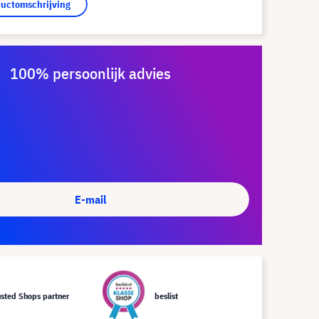
ductomschrijving
100% persoonlijk advies
E-mail
usted Shops partner
beslist