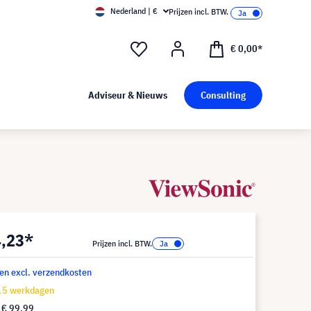
Nederland | €
Prijzen incl. BTW.
€ 0,00*
Adviseur & Nieuws
Consulting
4,23*
Prijzen incl. BTW.
 en excl. verzendkosten
-15 werkdagen
f
€ 99,99