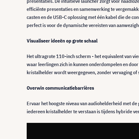
presentaties. De intuïtieve launcher zorgt voor naadlo
efficiënte presentaties en samenwerking te vergemakkel
casten en de USB-C oplossing met één kabel die de con
perfect is voor de dynamische vereisten van aanwezighe
Visualiseer ideeën op grote schaal
Het ultragrote 110-inch scherm - het equivalent van vi
waar leerlingen zich in kunnen onderdompelen en door
kristalhelder wordt weergegeven, zonder vervaging of 
Overwin communicatiebarrières
Ervaar het hoogste niveau van audiohelderheid met de 
iedereen kristalhelder te verstaan is tijdens hybride v