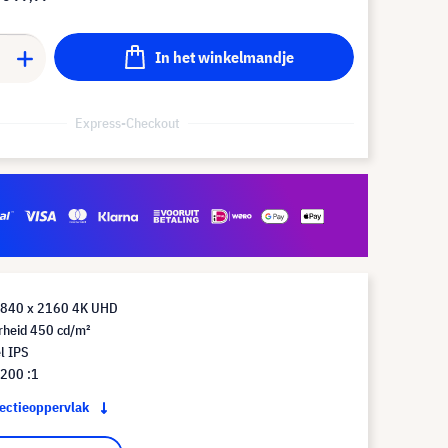
In het winkelmandje
Express-Checkout
3840 x 2160 4K UHD
rheid 450 cd/m²
l IPS
.200 :1
jectieoppervlak