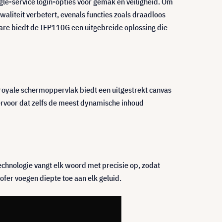
gle-service login-opties voor gemak en veiligheid. Om
aliteit verbetert, evenals functies zoals draadloos
ware biedt de IFP110G een uitgebreide oplossing die
 royale schermoppervlak biedt een uitgestrekt canvas
ervoor dat zelfs de meest dynamische inhoud
chnologie vangt elk woord met precisie op, zodat
ofer voegen diepte toe aan elk geluid.