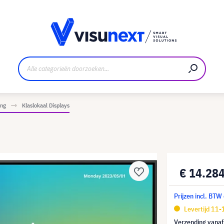
nt
Downloads en persmap
ing
Klaslokaal Displays
€ 14.28
Prijzen incl. BTW
Levertijd 11
Verzending vana