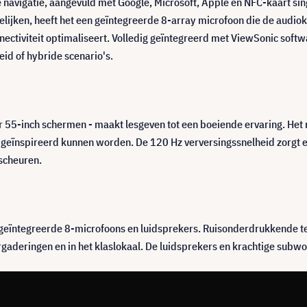
ze navigatie, aangevuld met Google, Microsoft, Apple en NFC-kaart sin
ijken, heeft het een geïntegreerde 8-array microfoon die de audiokw
nectiviteit optimaliseert. Volledig geïntegreerd met ViewSonic soft
id of hybride scenario's.
er 55-inch schermen - maakt lesgeven tot een boeiende ervaring. Het
 geïnspireerd kunnen worden. De 120 Hz verversingssnelheid zorgt 
scheuren.
geïntegreerde 8-microfoons en luidsprekers. Ruisonderdrukkende te
ergaderingen en in het klaslokaal. De luidsprekers en krachtige subwo