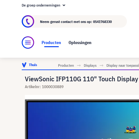
De groep ondernemingen
Over visunext.nl
De visunext Groep
Fabrika
Neem gerust contact met ons op:
0541768330
Producten
Oplossingen
Thuis
Producten
Displays
Display naar toepass
ViewSonic IFP110G 110" Touch Display
Artikelnr: 1000030889