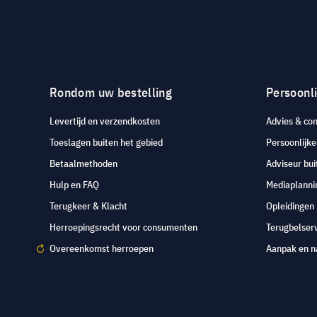
Rondom uw bestelling
Persoonli
Levertijd en verzendkosten
Advies & con
Toeslagen buiten het gebied
Persoonlijk
Betaalmethoden
Adviseur bui
Hulp en FAQ
Mediaplanni
Terugkeer & Klacht
Opleidingen
Herroepingsrecht voor consumenten
Terugbelser
Overeenkomst herroepen
Aanpak en n