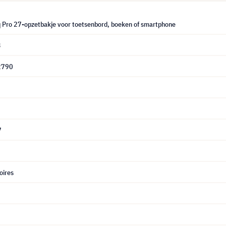
 Pro 27-opzetbakje voor toetsenbord, boeken of smartphone
3
2790
7
oires