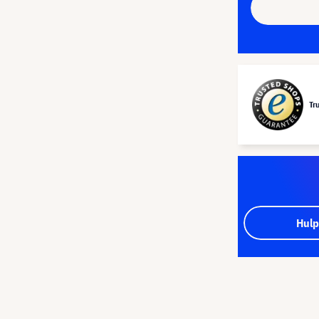
Tr
Hulp