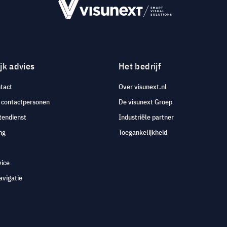
jk advies
Het bedrijf
tact
Over visunext.nl
e contactpersonen
De visunext Groep
tendienst
Industriële partner
ng
Toegankelijkheid
vice
avigatie