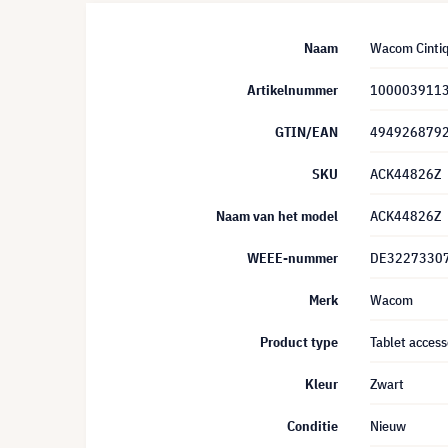
Naam
Wacom Cintiq
Artikelnummer
100003911
GTIN/EAN
494926879
SKU
ACK44826Z
Naam van het model
ACK44826Z
WEEE-nummer
DE3227330
Merk
Wacom
Product type
Tablet access
Kleur
Zwart
Conditie
Nieuw