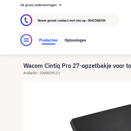
De groep ondernemingen
Over visunext.nl
De visunext Groep
Fabrika
Neem gerust contact met ons op:
0541768330
Producten
Oplossingen
Wacom Cintiq Pro 27-opzetbakje voor t
Artikelnr: 1000039113