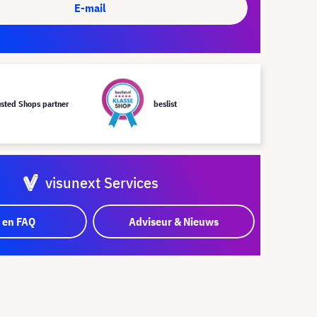
E-mail
usted Shops partner
beslist
visunext Services
 en FAQ
Adviseur & Nieuws