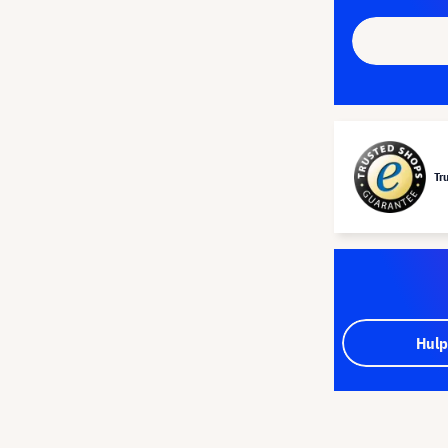
Tr
Hulp