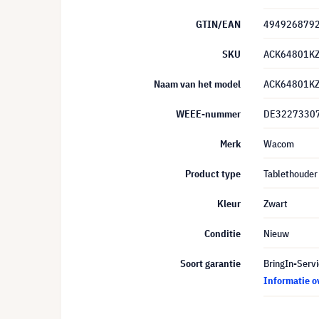
GTIN/EAN
494926879
SKU
ACK64801K
Naam van het model
ACK64801K
WEEE-nummer
DE3227330
Merk
Wacom
Product type
Tablethouder
Kleur
Zwart
Conditie
Nieuw
Soort garantie
BringIn-Servi
Informatie o