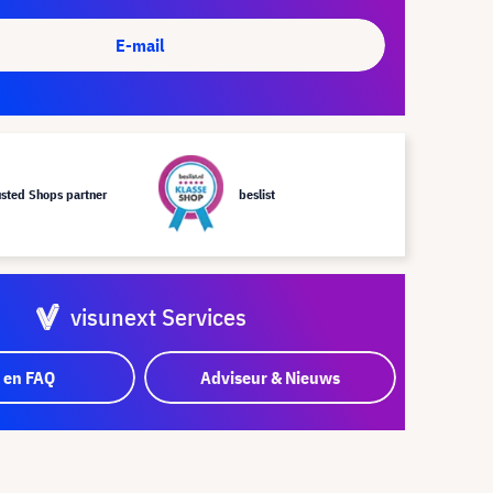
E-mail
usted Shops partner
beslist
visunext Services
 en FAQ
Adviseur & Nieuws