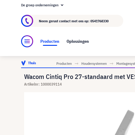
De groep ondernemingen
Over visunext.nl
De visunext Groep
Fabrika
Neem gerust contact met ons op:
0541768330
Producten
Oplossingen
Thuis
Producten
Houdersystemen
Montagesyst
Wacom Cintiq Pro 27-standaard met VES
Artikelnr: 1000039114