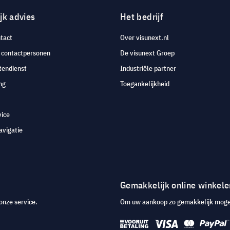
jk advies
Het bedrijf
tact
Over visunext.nl
e contactpersonen
De visunext Groep
tendienst
Industriële partner
ng
Toegankelijkheid
vice
avigatie
Gemakkelijk online winkele
onze service.
Om uw aankoop zo gemakkelijk mogeli