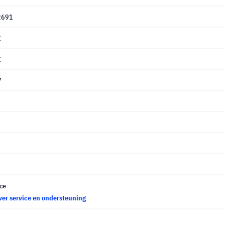
2691
Z
Z
7
ce
ver service en ondersteuning