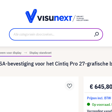
nt
Downloads en persmap
eem voor display
Display standvoet
A-bevestiging voor het Cintiq Pro 27-grafische
€ 645,8
Prijzen incl. BTW
Op voorraad. 
Verzending vana