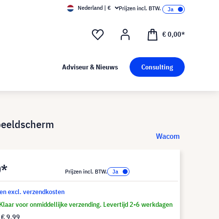
Nederland | €
Prijzen incl. BTW.
€ 0,00*
Adviseur & Nieuws
Consulting
 beeldscherm
Wacom
0*
Prijzen incl. BTW.
 en excl. verzendkosten
Klaar voor onmiddellijke verzending. Levertijd 2-6 werkdagen
f
€ 9,99