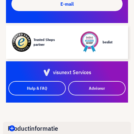
E-mail
Trusted Shops
beslist
partner
visunext Services
Hulp & FAQ
Adviseur
Productinformatie