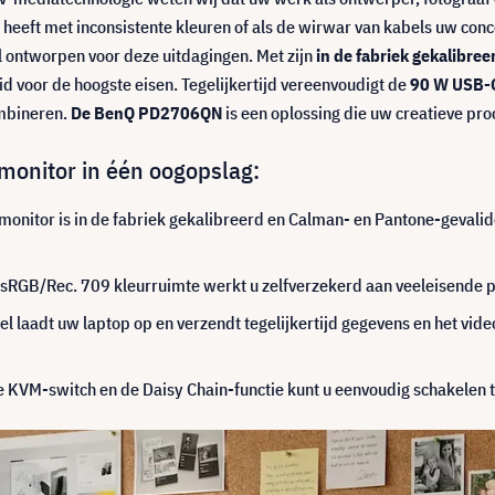
n heeft met inconsistente kleuren of als de wirwar van kabels uw conc
l ontworpen voor deze uitdagingen. Met zijn
in de fabriek gekalibr
voor de hoogste eisen. Tegelijkertijd vereenvoudigt de
90 W USB-C
ombineren.
De BenQ PD2706QN
is een oplossing die uw creatieve proc
onitor in één oogopslag:
monitor is in de fabriek gekalibreerd en Calman- en Pantone-gevalid
GB/Rec. 709 kleurruimte werkt u zelfverzekerd aan veeleisende p
laadt uw laptop op en verzendt tegelijkertijd gegevens en het videos
e KVM-switch en de Daisy Chain-functie kunt u eenvoudig schakelen