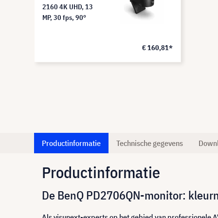
2160 4K UHD, 13
MP, 30 fps, 90°
€ 160,81*
Productinformatie
Technische gegevens
Down
Productinformatie
De BenQ PD2706QN-monitor: kleurnau
Als visunext-experts op het gebied van professionele 