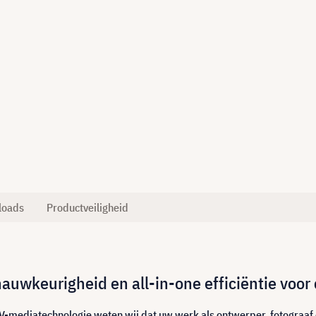
loads
Productveiligheid
wkeurigheid en all-in-one efficiëntie voor 
AV-mediatechnologie weten wij dat uw werk als ontwerper, fotograaf