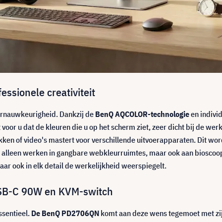
ssionele creativiteit
urnauwkeurigheid. Dankzij de
BenQ AQCOLOR-technologie
en indivi
 voor u dat de kleuren die u op het scherm ziet, zeer dicht bij de we
ken of video's mastert voor verschillende uitvoerapparaten. Dit wo
iet alleen werken in gangbare webkleurruimtes, maar ook aan biosco
aar ook in elk detail de werkelijkheid weerspiegelt.
 USB-C 90W en KVM-switch
ssentieel.
De BenQ PD2706QN
komt aan deze wens tegemoet met zijn