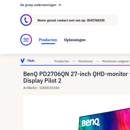
De groep ondernemingen
Over visunext.nl
De visunext Groep
Fabrika
Neem gerust contact met ons op:
0541768330
Producten
Oplossingen
Thuis
Producten
Monitoren
Monitoren volgens 
BenQ PD2706QN 27-inch QHD-monitor vo
Display Pilot 2
Artikelnr: 1000035446