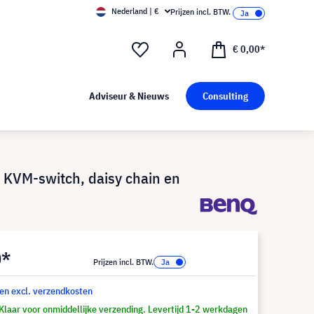
Nederland | €
Prijzen incl. BTW.
€ 0,00*
Adviseur & Nieuws
Consulting
KVM-switch, daisy chain en
0*
Prijzen incl. BTW.
 en excl. verzendkosten
Klaar voor onmiddellijke verzending. Levertijd 1-2 werkdagen