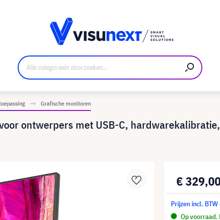
nt
Downloads en persmap
toepassing
Grafische monitoren
or ontwerpers met USB-C, hardwarekalibratie, 
€ 329,0
Prijzen incl. BTW
Op voorraad. 