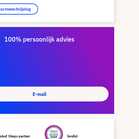
ductomschrijving
100% persoonlijk advies
E-mail
usted Shops partner
beslist