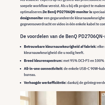
soepele workflow vereist. Als u bij elk project te make
optimaliseren.
De BenQ PD2706QN-monitor is
speciaa
designmonitor
een gegarandeerde kleurnauwkeurigheid 
gegevensoverdracht en video in één enkele kabel te c
De voordelen van de BenQ PD2706QN-m
Betrouwbare kleurnauwkeurigheid af fabriek:
elke 
kleurnauwkeurigheid die u nodig heeft.
Breed kleurenspectrum:
met 95% DCI-P3 en 100% sR
All-in-one connectiviteit:
de enkele USB-C 90W-kabel 
bureau.
Verhoogde werkefficiëntie:
dankzij de geïntegreerd