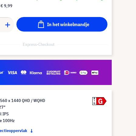
f
€ 9,99
In het winkelmandje
Express-Checkout
G
A
 2560 x 1440 QHD / WQHD
G
27"
l IPS
te 100Hz
jectieoppervlak