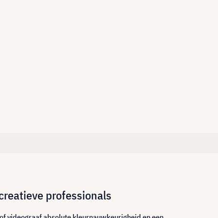
creatieve professionals
 of videograaf absolute kleurnauwkeurigheid en een