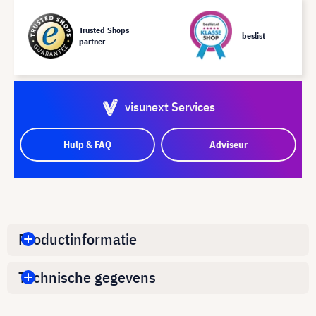
Trusted Shops
beslist
partner
visunext Services
Hulp & FAQ
Adviseur
Productinformatie
Technische gegevens