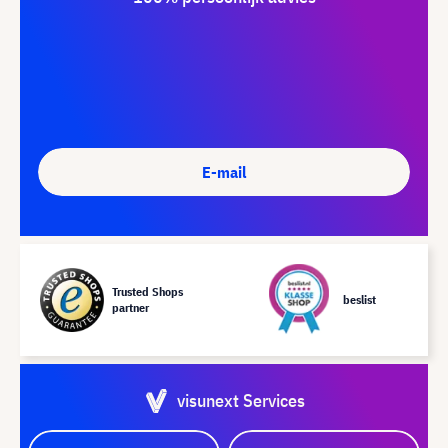
E-mail
Trusted Shops
beslist
partner
visunext Services